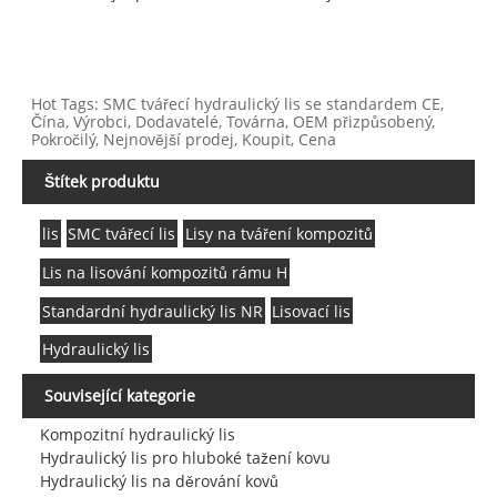
Hot Tags: SMC tvářecí hydraulický lis se standardem CE,
Čína, Výrobci, Dodavatelé, Továrna, OEM přizpůsobený,
Pokročilý, Nejnovější prodej, Koupit, Cena
Štítek produktu
lis
SMC tvářecí lis
Lisy na tváření kompozitů
Lis na lisování kompozitů rámu H
Standardní hydraulický lis NR
Lisovací lis
Hydraulický lis
Související kategorie
Kompozitní hydraulický lis
Hydraulický lis pro hluboké tažení kovu
Hydraulický lis na děrování kovů