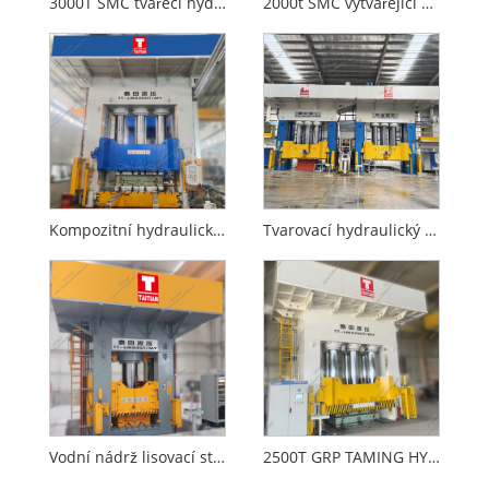
3000T SMC tvářecí hydraulický lis pro Auomotive
2000t SMC vytvářející hydraulický lis se standardem CE
Kompozitní hydraulické lisy 2000T pro interiéry automobilů
Tvarovací hydraulický lis 2500T RTM se standardem CE
Vodní nádrž lisovací stroj na kompozity
2500T GRP TAMING HYDRAULICKÝ PRESS