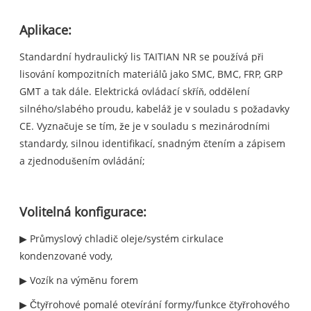
Aplikace:
Standardní hydraulický lis TAITIAN NR se používá při
lisování kompozitních materiálů jako SMC, BMC, FRP, GRP
GMT a tak dále. Elektrická ovládací skříň, oddělení
silného/slabého proudu, kabeláž je v souladu s požadavky
CE. Vyznačuje se tím, že je v souladu s mezinárodními
standardy, silnou identifikací, snadným čtením a zápisem
a zjednodušením ovládání;
Volitelná konfigurace:
▶ Průmyslový chladič oleje/systém cirkulace
kondenzované vody,
▶ Vozík na výměnu forem
▶ Čtyřrohové pomalé otevírání formy/funkce čtyřrohového