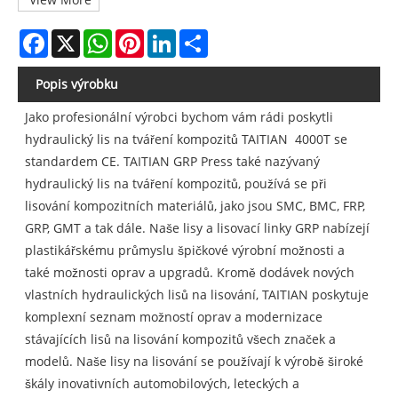
Facebook
X
WhatsApp
Pinterest
LinkedIn
Share
Popis výrobku
Jako profesionální výrobci bychom vám rádi poskytli
hydraulický lis na tváření kompozitů TAITIAN 4000T se
standardem CE. TAITIAN GRP Press také nazývaný
hydraulický lis na tváření kompozitů, používá se při
lisování kompozitních materiálů, jako jsou SMC, BMC, FRP,
GRP, GMT a tak dále. Naše lisy a lisovací linky GRP nabízejí
plastikářskému průmyslu špičkové výrobní možnosti a
také možnosti oprav a upgradů. Kromě dodávek nových
vlastních hydraulických lisů na lisování, TAITIAN poskytuje
komplexní seznam možností oprav a modernizace
stávajících lisů na lisování kompozitů všech značek a
modelů. Naše lisy na lisování se používají k výrobě široké
škály inovativních automobilových, leteckých a