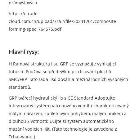
průmyslových.
https://i.trade-
cloud.com.cn/upload/7192/file/20231201/composite-
forming-spec_764575.pdf
Hlavní rysy:
H Rámová struktura lisu GRP se vyznačuje vynikající
tuhostí. Používá se především pro lisování plechů
SMC/FRP. Tato řada lisů dosáhla mezinárodních vyspělých
standardů.
GRP tvářecí hydraulický lis s CE Standard Adoptujte
integrovaný systém patronového ventilu charakterizovaný
malým nárazem, spolehlivým pohybem, malým únikem a
dlouhou životností; Užijte si systém automatického
mazání vodicích lišt. (Tato technologie je zavedena z
Tchaj-wanu.)