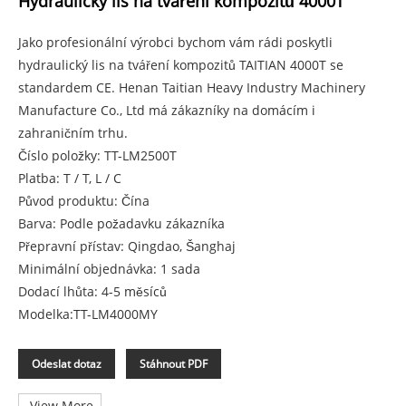
Hydraulický lis na tváření kompozitů 4000T
Jako profesionální výrobci bychom vám rádi poskytli
hydraulický lis na tváření kompozitů TAITIAN 4000T se
standardem CE. Henan Taitian Heavy Industry Machinery
Manufacture Co., Ltd má zákazníky na domácím i
zahraničním trhu.
Číslo položky: TT-LM2500T
Platba: T / T, L / C
Původ produktu: Čína
Barva: Podle požadavku zákazníka
Přepravní přístav: Qingdao, Šanghaj
Minimální objednávka: 1 sada
Dodací lhůta: 4-5 měsíců
Modelka:TT-LM4000MY
Odeslat dotaz
Stáhnout PDF
View More