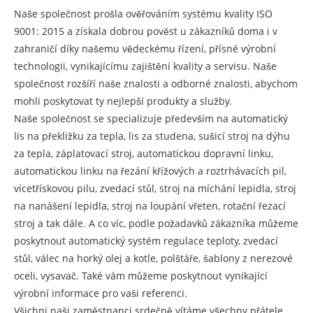
Naše společnost prošla ověřováním systému kvality ISO
9001: 2015 a získala dobrou pověst u zákazníků doma i v
zahraničí díky našemu vědeckému řízení, přísné výrobní
technologii, vynikajícímu zajištění kvality a servisu. Naše
společnost rozšíří naše znalosti a odborné znalosti, abychom
mohli poskytovat ty nejlepší produkty a služby.
Naše společnost se specializuje především na automatický
lis na překližku za tepla, lis za studena, sušicí stroj na dýhu
za tepla, záplatovací stroj, automatickou dopravní linku,
automatickou linku na řezání křížových a roztrhávacích pil,
vícetřískovou pilu, zvedací stůl, stroj na míchání lepidla, stroj
na nanášení lepidla, stroj na loupání vřeten, rotační řezací
stroj a tak dále. A co víc, podle požadavků zákazníka můžeme
poskytnout automatický systém regulace teploty, zvedací
stůl, válec na horký olej a kotle, polštáře, šablony z nerezové
oceli, vysavač. Také vám můžeme poskytnout vynikající
výrobní informace pro vaši referenci.
Všichni naši zaměstnanci srdečně vítáme všechny přátele,