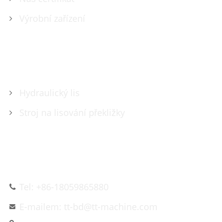
Výrobní zařízení
PRODUKTY
Hydraulický lis
Stroj na lisování překližky
KONTAKTUJTE NÁS
Tel: +86-18059865880
E-mailem: tt-bd@tt-machine.com