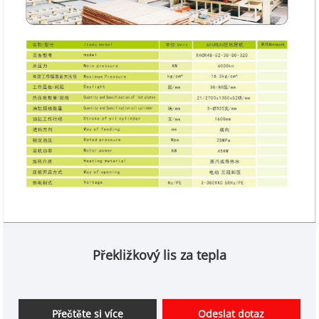
Překližkový lis za tepla
Přečtěte si více
Odeslat dotaz