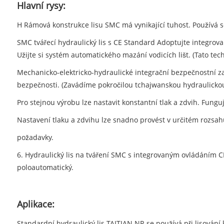
Hlavní rysy:
H Rámová konstrukce lisu SMC má vynikající tuhost. Používá 
SMC tvářecí hydraulický lis s CE Standard Adoptujte integr
Užijte si systém automatického mazání vodicích lišt. (Tato te
Mechanicko-elektricko-hydraulické integrační bezpečnostní zař
bezpečnosti. (Zavádíme pokročilou tchajwanskou hydraulickou
Pro stejnou výrobu lze nastavit konstantní tlak a zdvih. Fung
Nastavení tlaku a zdvihu lze snadno provést v určitém rozsah
požadavky.
6. Hydraulický lis na tváření SMC s integrovaným ovládáním C
poloautomatický.
Aplikace:
Standardní hydraulický lis TAITIAN NR se používá při lisování