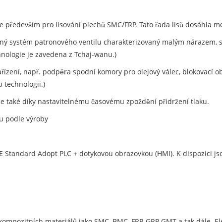
se především pro lisování plechů SMC/FRP. Tato řada lisů dosáhla 
ovaný systém patronového ventilu charakterizovaný malým nárazem,
chnologie je zavedena z Tchaj-wanu.)
ízení, např. podpěra spodní komory pro olejový válec, blokovací ob
 technologii.)
uje také díky nastavitelnému časovému zpoždění přidržení tlaku.
u podle výroby
E Standard Adopt PLC + dotykovou obrazovkou (HMI). K dispozici jso
 kompozitních materiálů jako SMC, BMC, FRP, GRP GMT a tak dále. Ele