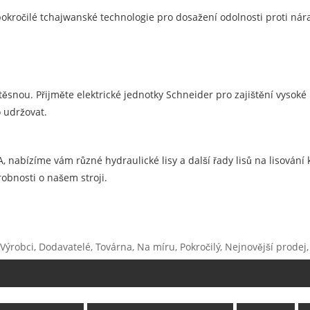
okročilé tchajwanské technologie pro dosažení odolnosti proti ná
ěsnou. Přijměte elektrické jednotky Schneider pro zajištění vysoké k
o udržovat.
SA, nabízíme vám různé hydraulické lisy a další řady lisů na lisován
robnosti o našem stroji.
Výrobci, Dodavatelé, Továrna, Na míru, Pokročilý, Nejnovější prodej