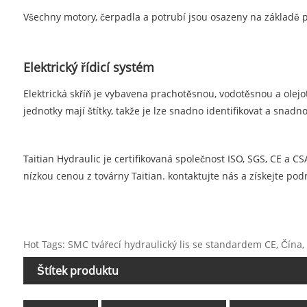
Všechny motory, čerpadla a potrubí jsou osazeny na základě p
Elektrický řídicí systém
Elektrická skříň je vybavena prachotěsnou, vodotěsnou a olejot
jednotky mají štítky, takže je lze snadno identifikovat a snadn
Taitian Hydraulic je certifikovaná společnost ISO, SGS, CE a C
nízkou cenou z továrny Taitian. kontaktujte nás a získejte pod
Hot Tags: SMC tvářecí hydraulický lis se standardem CE, Čína, 
Štítek produktu