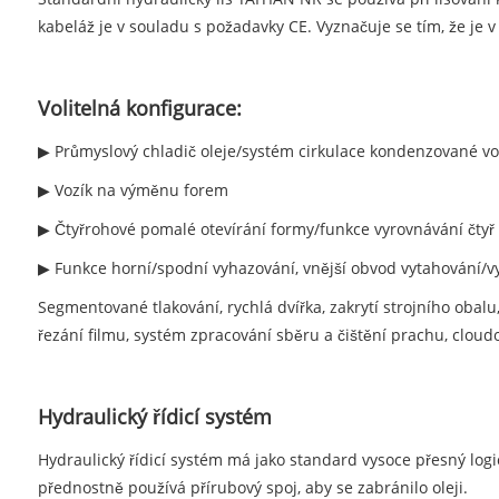
kabeláž je v souladu s požadavky CE. Vyznačuje se tím, že je
Volitelná konfigurace:
▶ Průmyslový chladič oleje/systém cirkulace kondenzované vo
▶ Vozík na výměnu forem
▶ Čtyřrohové pomalé otevírání formy/funkce vyrovnávání čtyř 
▶ Funkce horní/spodní vyhazování, vnější obvod vytahování/v
Segmentované tlakování, rychlá dvířka, zakrytí strojního obalu,
řezání filmu, systém zpracování sběru a čištění prachu, cloud
Hydraulický řídicí systém
Hydraulický řídicí systém má jako standard vysoce přesný log
přednostně používá přírubový spoj, aby se zabránilo oleji.