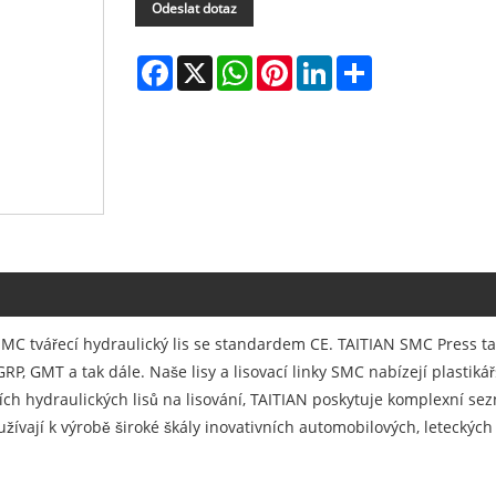
Odeslat dotaz
Facebook
X
WhatsApp
Pinterest
LinkedIn
Share
SMC tvářecí hydraulický lis se standardem CE. TAITIAN SMC Press ta
GRP, GMT a tak dále. Naše lisy a lisovací linky SMC nabízejí plasti
 hydraulických lisů na lisování, TAITIAN poskytuje komplexní sezn
žívají k výrobě široké škály inovativních automobilových, leteckýc