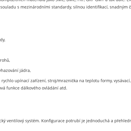
 v souladu s mezinárodními standardy, silnou identifikací, snadný
dy,
rohů,
yhazování jádra,
 rychlo upínací zařízení, stroj/mraznička na teplotu formy, vysávací
ová funkce dálkového ovládání atd.
ický ventilový systém. Konfigurace potrubí je jednoduchá a přehle