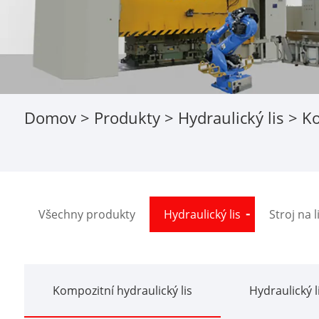
Domov
>
Produkty
>
Hydraulický lis
>
Ko
Všechny produkty
Hydraulický lis
Stroj na l
Kompozitní hydraulický lis
Hydraulický l