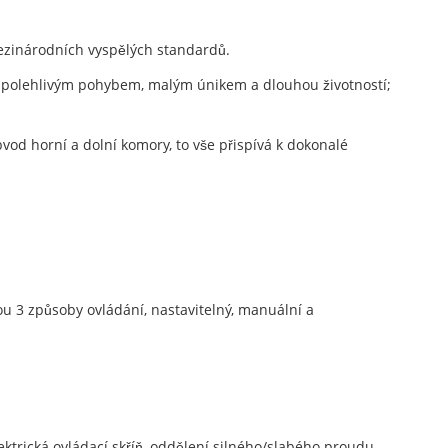
mezinárodních vyspělých standardů.
 spolehlivým pohybem, malým únikem a dlouhou životností;
vod horní a dolní komory, to vše přispívá k dokonalé
u 3 způsoby ovládání, nastavitelný, manuální a
ktrická ovládací skříň, oddělení silného/slabého proudu,