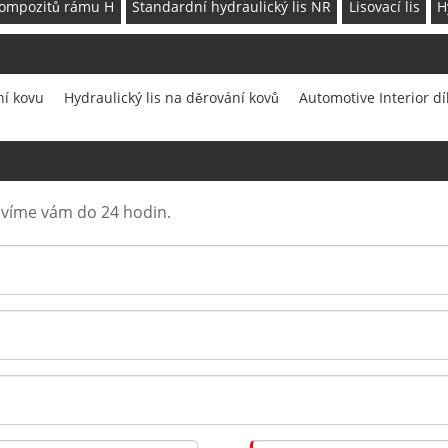
 kompozitů rámu H
Standardní hydraulický lis NR
Lisovací lis
H
ní kovu
Hydraulický lis na děrování kovů
Automotive Interior díl
ovíme vám do 24 hodin.