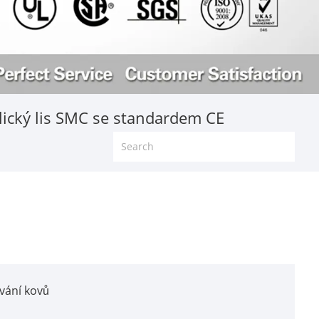
lický lis SMC se standardem CE
ování kovů