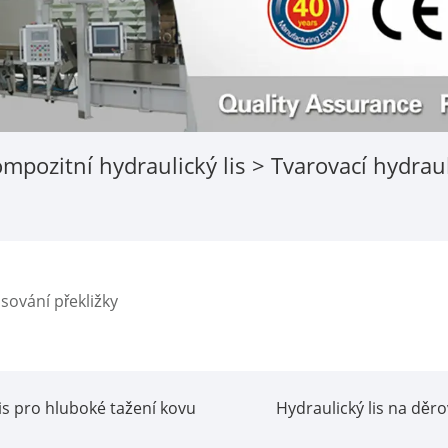
mpozitní hydraulický lis
> Tvarovací hydrau
isování překližky
is pro hluboké tažení kovu
Hydraulický lis na děr