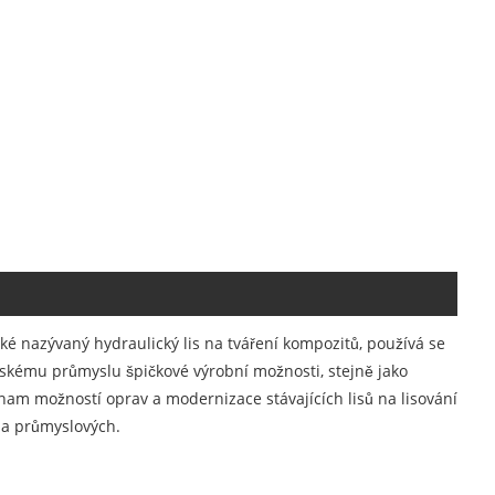
ké nazývaný hydraulický lis na tváření kompozitů, používá se
kářskému průmyslu špičkové výrobní možnosti, stejně jako
am možností oprav a modernizace stávajících lisů na lisování
h a průmyslových.