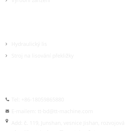
Výrobní zařízení
PRODUKTY
Hydraulický lis
Stroj na lisování překližky
KONTAKTUJTE NÁS
Tel: +86-18059865880
E-mailem: tt-bd@tt-machine.com
Add: č. 119, Junshan, vesnice Jishan, rozvojová