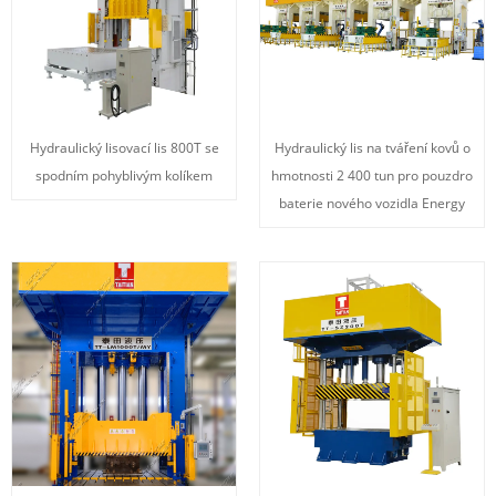
Hydraulický lisovací lis 800T se
Hydraulický lis na tváření kovů o
spodním pohyblivým kolíkem
hmotnosti 2 400 tun pro pouzdro
baterie nového vozidla Energy