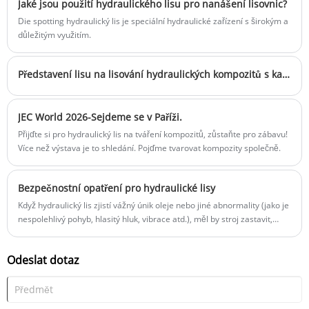
Jaké jsou použití hydraulického lisu pro nanášení lisovnic?
Die spotting hydraulický lis je speciální hydraulické zařízení s širokým a
důležitým využitím.
Představení lisu na lisování hydraulických kompozitů s kapacitou 5000 tun
JEC World 2026-Sejdeme se v Paříži.
Přijďte si pro hydraulický lis na tváření kompozitů, zůstaňte pro zábavu!
Více než výstava je to shledání. Pojďme tvarovat kompozity společně.
Bezpečnostní opatření pro hydraulické lisy
Když hydraulický lis zjistí vážný únik oleje nebo jiné abnormality (jako je
nespolehlivý pohyb, hlasitý hluk, vibrace atd.), měl by stroj zastavit,
analyzovat příčinu a pokusit se ji odstranit. Není dovoleno jít do výroby,
když je nemocný:
Odeslat dotaz