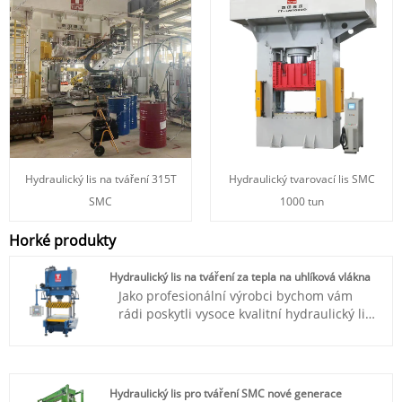
Hydraulický lis na tváření 315T
Hydraulický tvarovací lis SMC
SMC
1000 tun
Horké produkty
Hydraulický lis na tváření za tepla na uhlíková vlákna
Jako profesionální výrobci bychom vám
rádi poskytli vysoce kvalitní hydraulický lis
na tváření za tepla TAITIAN pro uhlíková
vlákna. Severní Amerika, Evropa a asijsko-
pacifický region je naší hlavní oblastí
exportního marketingu.
Hydraulický lis pro tváření SMC nové generace