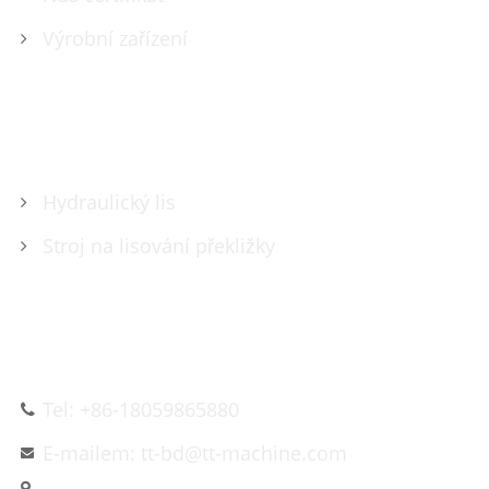
Výrobní zařízení
PRODUKTY
Hydraulický lis
Stroj na lisování překližky
KONTAKTUJTE NÁS
Tel: +86-18059865880
E-mailem: tt-bd@tt-machine.com