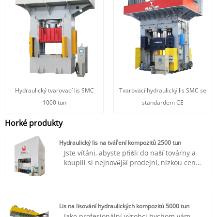
Hydraulický tvarovací lis SMC
Tvarovací hydraulický lis SMC se
1000 tun
standardem CE
Horké produkty
Hydraulický lis na tváření kompozitů 2500 tun
Jste vítáni, abyste přišli do naší továrny a
koupili si nejnovější prodejní, nízkou cenu
a vysoce kvalitní hydraulický lis na tváření
kompozitů TAITIAN 2500Tons. Těšíme se
na spolupráci s vámi.
Číslo položky: TT-LM2500T
Lis na lisování hydraulických kompozitů 5000 tun
Platba: T/T, L/C
Jako profesionální výrobci bychom vám