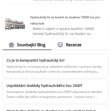
Barva: Podle požadavku zákazníka
Časová doba: 4-5 měsíců
pro kompozity tvořící výrobce dveří SMC,
Přepravní přístav: Qingdao, Šanghaj
můžete si být jisti, že si jej koupíte z
Minimální objednávka: 1 sada
Taitian Factory a my vám můžeme
Dodací lhůta: Přibližně 3-4 měsíce
Hydraulický lis na kování za studena 10000 tun pro
nabídnout přizpůsobené poprodejní
náboj kola
služby a včasné dodání.
Máte-li zájem o vysoce kvalitní 10000
Položka č.: TT-LM2000T
tunový hydraulický lis na kování za
Platba: T/T, L/C.
studena pro produkty nábojů kol,
Původ produktu: Čína
kontaktujte nás. Hydraulické lisy Taitian
Barva: Podle požadavku zákazníka
Související Blog
Recenze
jsou vyrobeny na zakázku tak, aby
Přepravní port: Qingdao, Šanghaj
poskytovaly výjimečnou přesnost a
Min Order: 1 Set
spolehlivý provoz pro širokou škálu
Časová doba: 4-5 měsíců
Co je to kompozitní hydraulický lis?
aplikací.
Hydraulický lis na kompozity je základním zařízením v procesu výroby
Číslo položky: TT-LM10000T
kompozitů. Je široce používán v letectví, automobilovém průmyslu,
Platba: T/T, L/C
stavbě lodí a dalších průmyslových odvětvích s vysokou účinností,
Původ produktu: Čína
přesností a stabilním výkonem.
Barva: Podle požadavku zákazníka
Uspořádání dodávky hydraulického lisu 2500T
Přepravní přístav: Qingdao, Šanghaj
Gratulujeme, dodávka hydraulického lisu 2500T připravená k odeslání
Minimální objednávka: 1 sada
Taitian může být vaším strategickým partnerem – lisovací stroj 1-
Dodací lhůta: Asi 8 měsíců
40000T