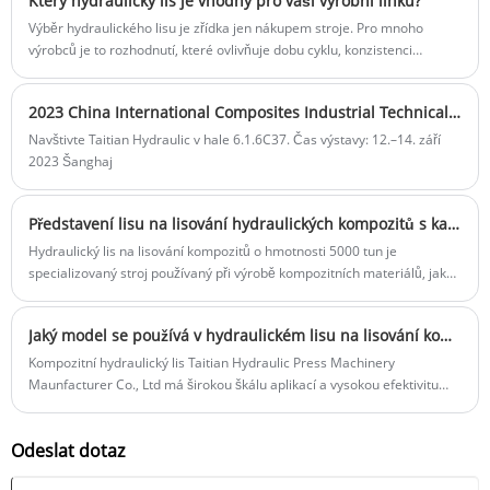
Který hydraulický lis je vhodný pro vaši výrobní linku?
Výběr hydraulického lisu je zřídka jen nákupem stroje. Pro mnoho
výrobců je to rozhodnutí, které ovlivňuje dobu cyklu, konzistenci
produktu, bezpečnost práce, životnost formy, uspořádání továrny,
spotřebu energie a náklady na dlouhodobou údržbu.
​2023 China International Composites Industrial Technical Expo
Navštivte Taitian Hydraulic v hale 6.1.6C37. Čas výstavy: 12.–14. září
2023 Šanghaj
Představení lisu na lisování hydraulických kompozitů s kapacitou 5000 tun
Hydraulický lis na lisování kompozitů o hmotnosti 5000 tun je
specializovaný stroj používaný při výrobě kompozitních materiálů, jako
jsou uhlíková vlákna nebo sklolaminát. Tento typ lisu využívá
hydraulický tlak k tvarování a tvarování kompozitních materiálů do
Jaký model se používá v hydraulickém lisu na lisování kompozitních materiálů o hmotnosti 630 tun
různých produktů a komponentů.
Kompozitní hydraulický lis Taitian Hydraulic Press Machinery
Maunfacturer Co., Ltd má širokou škálu aplikací a vysokou efektivitu
zpracování. K jejich postupnému zpracování a tvarování se používají
různé formy obrobků.
Odeslat dotaz