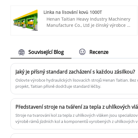
zaměřuje na udržení profesionální
kvalifikované a informované pracovní
Linka na lisování kovů 1000T
síly, od inženýrství přes výrobu až po
Henan Taitian Heavy Industry Machinery
projektové řízení a servis, a je tu proto,
Manufacture Co., Ltd je čínský výrobce a
aby vám umožnil splnit nebo překročit
dodavatel, který vyrábí hlavně 1000T
vaše výrobní cíle.
automobilovou linku na lisování kovů s
Číslo položky: TT-T7
45 lety zkušeností. Doufám, že s vámi
Platba: T/T, L/C
navážeme obchodní partnerství.
Související Blog
Recenze
Původ produktu: Čína
Číslo položky: TT-LM1000T/CY
Barva: Podle požadavku zákazníka
Platba: T/T, L/C
Přepravní přístav: Qingdao, Šanghaj
Původ produktu: Čína
Minimální objednávka: 1 sada
Jaký je přísný standard zacházení s každou zásilkou?
Barva: Podle požadavku zákazníka
Dodací lhůta: 4-5 měsíců
Oslovte výrobce hydraulických lisovacích strojů Henan Taitian. Bez
Přepravní přístav: přístav Qingdao,
projekt, Taitian přísně dodržuje standard léčby.
přístav Lianyungang
Minimální objednávka: 1 sada
Dodací lhůta: Přibližně 4-5 měsíců
Představení stroje na tváření za tepla z uhlíkových vlá
Stroje na tvarování kol za tepla z uhlíkových vláken jsou specializova
výrobě rámů jízdních kol a komponentů vyrobených z uhlíkových vlá
tlak k formování materiálů z uhlíkových vláken do konkrétních tvar
umožňuje vytvářet lehké, pevné a aerodynamické rámy jízdních kol