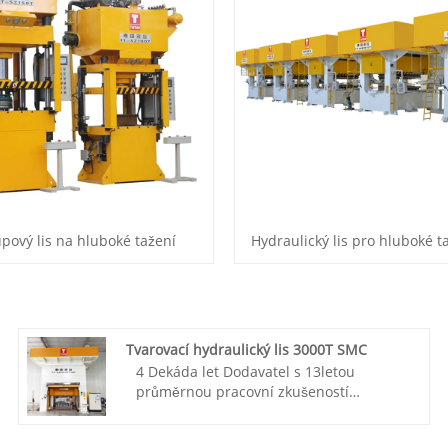
upový lis na hluboké tažení
Hydraulický lis pro hluboké t
Tvarovací hydraulický lis 3000T SMC
4 Dekáda let Dodavatel s 13letou
průměrnou pracovní zkušeností
servisního týmu, rádi bychom vám
poskytli TAITIAN 3000T SMC tvářecí