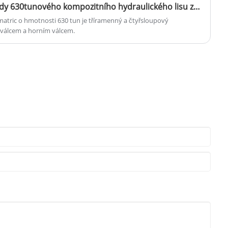
Jaké jsou konstrukční výhody 630tunového kompozitního hydraulického lisu zařízení na výrobu matric?
matric o hmotnosti 630 tun je tříramenný a čtyřsloupový
m válcem a horním válcem.