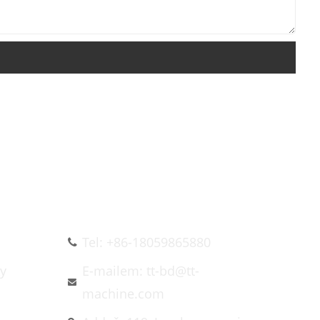
KONTAKTUJTE NÁS
Tel: +86-18059865880
ky
E-mailem: tt-bd@tt-
machine.com