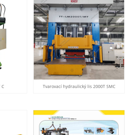
T C
Tvarovací hydraulický lis 2000T SMC