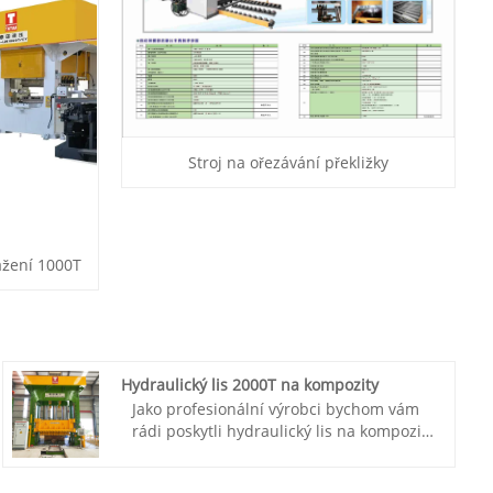
Stroj na ořezávání překližky
ažení 1000T
Hydraulický lis 2000T na kompozity
Jako profesionální výrobci bychom vám
rádi poskytli hydraulický lis na kompozity
TAITIAN 2000T. Henan Taitian Heavy
Industry Machinery Manufacture Co., Ltd