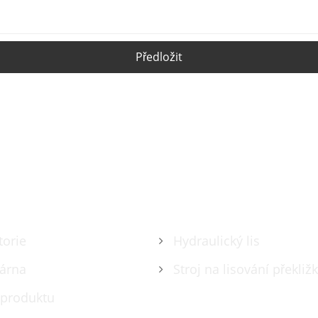
Předložit
PRODUKTY
torie
Hydraulický lis
árna
Stroj na lisování překliž
 produktu