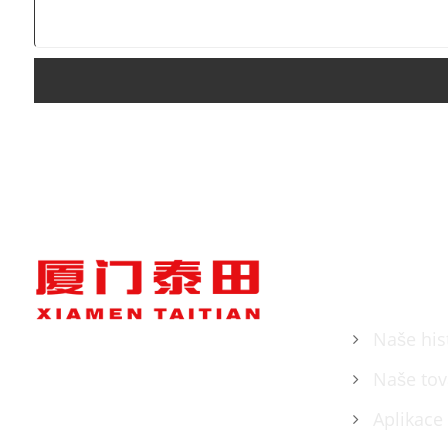
O NÁS
Naše his
Naše tov
Aplikace