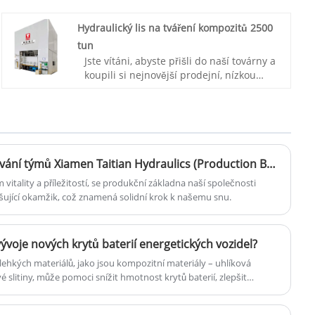
má zákazníky na domácím i zahraničním
trhu.
Hydraulický lis na tváření kompozitů 2500
Číslo položky: TT-LM2000T
Platba: T / T, L / C
tun
Původ produktu: Čína
Jste vítáni, abyste přišli do naší továrny a
Barva: Podle požadavku zákazníka
koupili si nejnovější prodejní, nízkou
Přepravní přístav: Qingdao, Šanghaj
cenu a vysoce kvalitní hydraulický lis na
Minimální objednávka: 1 sada
tváření kompozitů TAITIAN 2500Tons.
Dodací lhůta: 4-5 měsíců
Těšíme se na spolupráci s vámi.
Číslo položky: TT-LM2500T
Platba: T/T, L/C
Původ produktu: Čína
Slavnostní zahájení a budování týmů Xiamen Taitian Hydraulics (Production Base Changtai): Nový výchozí bod, soudržnost srdcí
Barva: Podle požadavku zákazníka
itality a příležitostí, se produkční základna naší společnosti
Přepravní přístav: Qingdao, Šanghaj
rušující okamžik, což znamená solidní krok k našemu snu.
Minimální objednávka: 1 sada
Dodací lhůta: 4-5 měsíců
vývoje nových krytů baterií energetických vozidel?
 lehkých materiálů, jako jsou kompozitní materiály – uhlíková
 slitiny, může pomoci snížit hmotnost krytů baterií, zlepšit
ýšit jeho jízdní dosah. Tyto materiály také musí být odolné, aby
lotám, vibracím a vnějším vlivům.