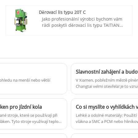
hydraulický lis se standardem CE.
Xiamen Taitian Technoloogy Machinery
Děrovací lis typu 20T C
Manufacture Co., Ltd má zákazníky na
Jako profesionální výrobci bychom vám
domácím i zahraničním trhu.
rádi poskytli děrovací lis typu TAITIAN
Číslo položky: TT-LM3000
20T C. A my vám nabídneme lis podle
Platba: T / T, L / C
vašich přesných Specifikace.
Původ produktu: Čína
Číslo položky: TT-C20T
Barva: Podle požadavku zákazníka
Platba: T/T, L/C
Přepravní přístav: Xiamen
Původ produktu: Čína
Minimální objednávka: 1 sada
Barva: Podle požadavku zákazníka
Dodací lhůta: 3 měsíce
Přepravní přístav: Qingdao, Šanghaj
Vysoká přesnost paralelismu Čtyřhranný
Minimální objednávka: 1
vyrovnávací systém Roleta
 ohledu na menší nebo větší
V Xiamen, pobřežním městě plném v
Dodací lhůta: Asi 3 měsíce
Changtai velmi otevřela! Je to vz
ken pro jízdní kola
Co si myslíte o vyhlídkách 
né stroje, které se používají při
Lehké a odolné materiály: Použití
ken. Tyto stroje využívají teplo a
vlákna a SMC a PCM nebo hliníkové
ů a velikostí, což výrobcům
energetickou účinnost vozidla a zv
.
vydržely vystavení extrémním tep