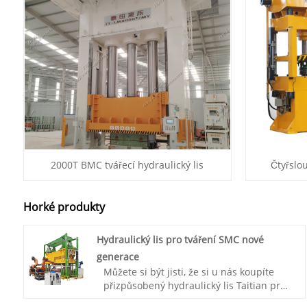
2000T BMC tvářecí hydraulický lis
Čtyřslo
Horké produkty
Hydraulický lis pro tváření SMC nové
generace
Můžete si být jisti, že si u nás koupíte
přizpůsobený hydraulický lis Taitian pro
tváření SMC nové generace. Taitian se